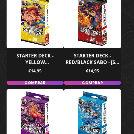
STARTER DECK -
STARTER DECK -
YELLOW
RED/BLACK SABO - [ST-
EUSTASS"CAPTAIN"KID -
35] - ONE PIECE TCG
Precio
Precio
€14,95
€14,95
[ST-36] - ONE PIECE TCG
(INGLÉS)
(INGLÉS)
COMPRAR
COMPRAR